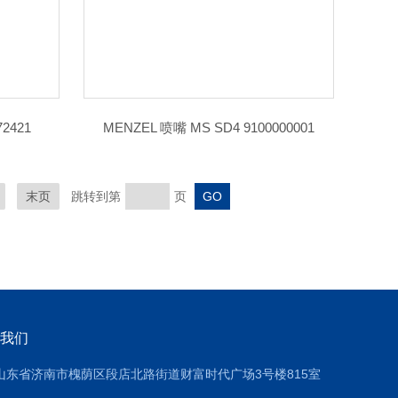
2421
MENZEL 喷嘴 MS SD4 9100000001
末页
跳转到第
页
我们
山东省济南市槐荫区段店北路街道财富时代广场3号楼815室