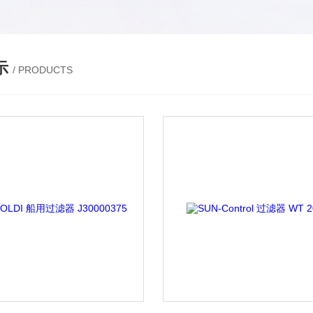
示
/ PRODUCTS