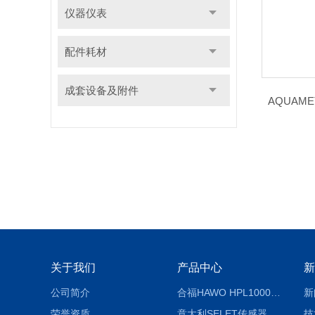
仪器仪表
配件耗材
成套设备及附件
AQUAMET
关于我们
产品中心
新
公司简介
合福HAWO HPL1000AS封口机
新
荣誉资质
意大利SELET传感器
技