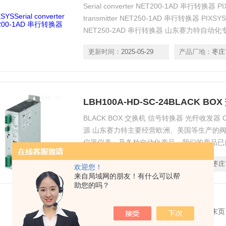
Serial converter NET200-1AD 串行转换器 PIXS
transmitter NET250-1AD 串行转换器 PIXSYS Wir
NET250-2AD 串行转换器 山东赛力特自
进口件；主营产品：工业配件、机电零件、机
更新时间：
2025-05-29
产品厂地：
枣庄
BLACK BOX 交换机 信号转换器 光纤收发器 ON
源 山东赛力特主要经营欧洲、美国等生产的
仪器仪表、及各种自动化产品。我们的产品已
化、能源、集装箱码头、汽车、水利、市政工
更新时间：
2025-05-25
产品厂地：
枣庄
事、航空航天、科研等领域。
欢迎您！
来自局域网的朋友！有什么可以帮
助您的吗？
共 3 条记录，当前 1 / 1 页 首页 上一页 下一页 末