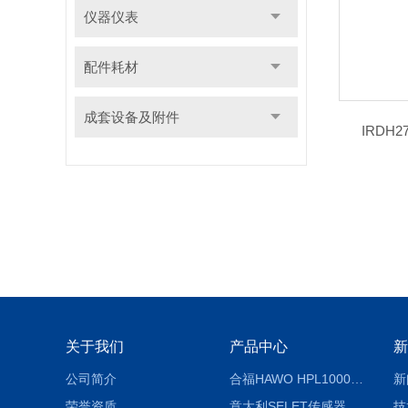
仪器仪表
配件耗材
成套设备及附件
IRDH2
关于我们
产品中心
新
公司简介
合福HAWO HPL1000AS封口机
新
荣誉资质
意大利SELET传感器
技