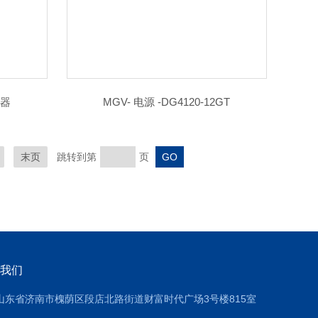
电器
MGV- 电源 -DG4120-12GT
末页
跳转到第
页
我们
山东省济南市槐荫区段店北路街道财富时代广场3号楼815室