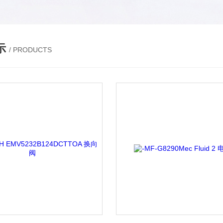
示
/ PRODUCTS