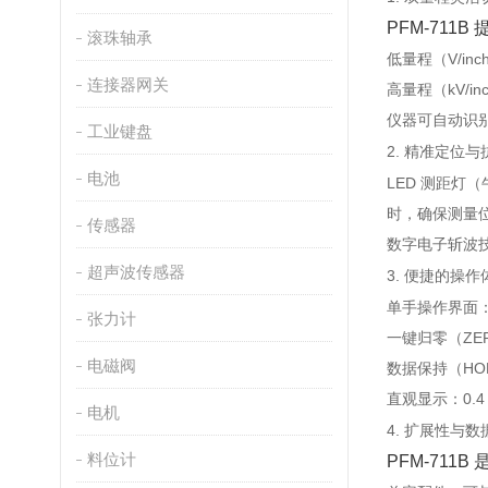
PFM-71
滚珠轴承
低量程（V/inc
连接器网关
高量程（kV/in
仪器可自动识
工业键盘
2. 精准定位
电池
LED 测距灯
时，确保测量
传感器
数字电子斩波
超声波传感器
3. 便捷的操作
单手操作界面
张力计
一键归零（ZE
电磁阀
数据保持（HO
直观显示
‌：0
电机
4. 扩展性与
料位计
PFM-71