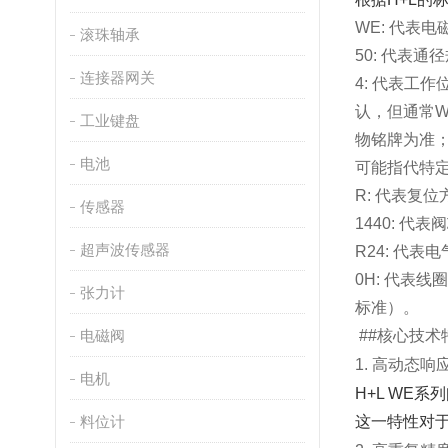
WE
‌: 代表电
滚珠轴承
50
‌: 代表
连接器网关
4
‌: 代表
认，但通常W
工业键盘
物铭牌为准
电池
可能指代特
R
‌: 代表
传感器
1440
‌: 代
超声波传感器
R24
‌: 代表
0H
‌: 代
张力计
标准）。
电磁阀
##
核心技术
1. 高动态
电机
H+L WE
料位计
这一特性对