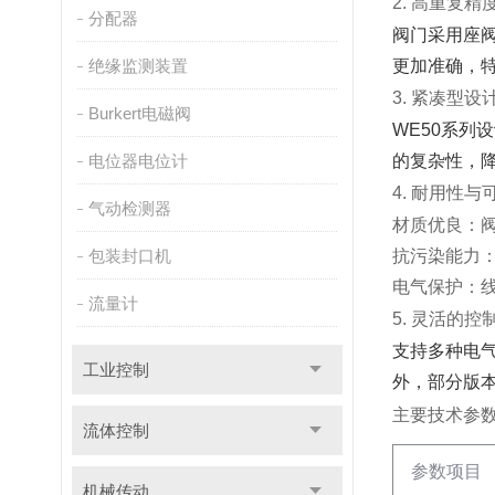
2. 高重复
分配器
阀门采用座阀
绝缘监测装置
更加准确，
3. 紧凑型
Burkert电磁阀
WE50系
电位器电位计
的复杂性，
4. 耐用性与
气动检测器
材质优良
‌
包装封口机
抗污染能力
电气保护
‌
流量计
5. 灵活的控
支持多种电气
工业控制
外，部分版
主要技术参
流体控制
参数项目
机械传动