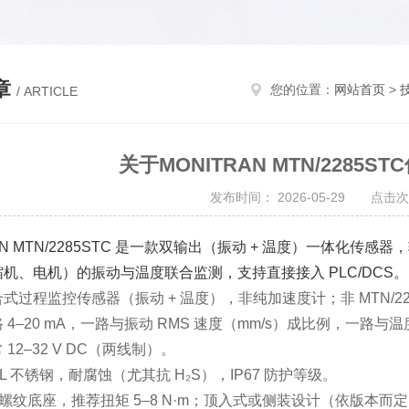
章
您的位置：
网站首页
>
/ ARTICLE
关于MONITRAN MTN/2285
发布时间： 2026-05-29 点击次
AN MTN/2285STC 是一款双输出（振动 + 温度）一体化传感
机、电机）的振动与温度联合监测，支持直接接入 PLC/DCS。‌‌
合式过程监控传感器（振动 + 温度），非纯加速度计；‌
非 MTN
 4–20 mA
‌，一路与振动 RMS 速度（mm/s）成比例，一路
‌
12–32 V DC
‌（两线制）。
6L 不锈钢
‌，耐腐蚀（尤其抗 H₂S），‌
IP67 防护等级
‌。
 螺纹底座
‌，推荐扭矩 ‌
5–8 N·m
‌；顶入式或侧装设计（依版本而