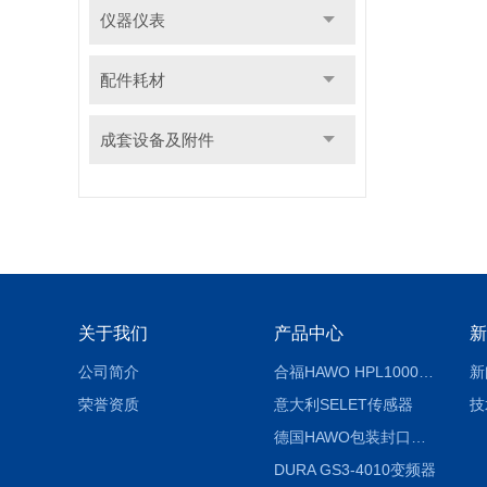
仪器仪表
配件耗材
成套设备及附件
关于我们
产品中心
新
公司简介
合福HAWO HPL1000AS封口机
新
荣誉资质
意大利SELET传感器
技
德国HAWO包装封口机HPL WSZ 400-TB
DURA GS3-4010变频器