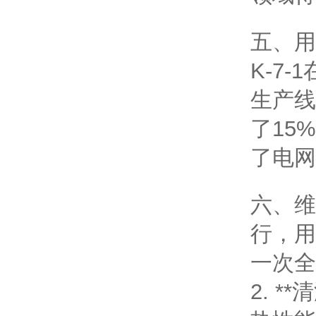
五、用户
K-7
生产线
了15
了电网
六、维护
行，用
一次全
2. 