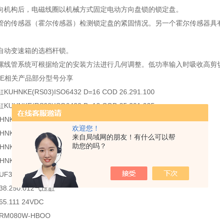
向机构后，电磁线圈以机械方式固定电动方向盘锁的锁定盘。
管的传感器（霍尔传感器）检测锁定盘的紧固情况。另一个霍尔传感器具
自动变速箱的选档杆锁。
螺线管系统可根据给定的安装方法进行几何调整。低功率输入时吸收高剪
KE相关产品部分型号分享
HNKE(RS03)ISO6432 D=16 COD 26.291.100
HNKE(RS08)ISO6432 D=12 COD 25.291.025
NKE 76020100
欢迎您！
KE 760479100
来自局域网的朋友！有什么可以帮
助您的吗？
KE 65.111 NW1,0
NKE V45-N/关键技术参数:电压:24VDC
 UF3-24VDC1自动控制器
38.250.012气压缸
5.111 24VDC
RM080W-HBOO