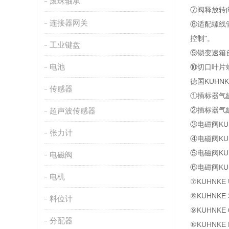
滚珠轴承
⑦阀释放转
连接器网关
⑧适配螺线
控制"。
工业键盘
⑨锁变速箱
电池
⑩切口叶片
德国KUHN
传感器
①插标器气缸KU
②插标器气缸KU
超声波传感器
③电磁阀KUH
张力计
④电磁阀KUHN
⑤电磁阀KUHN
电磁阀
⑥电磁阀KUH
电机
⑦KUHNKE
⑧KUHNKE 
料位计
⑨KUHNKE 6
分配器
⑩KUHNKE 