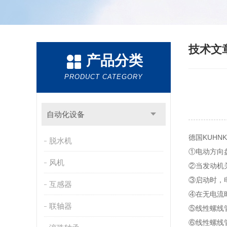
技术文
产品分类
PRODUCT CATEGORY
自动化设备
德国KUHN
脱水机
①电动方向
风机
②当发动机
③启动时，
互感器
④在无电流
联轴器
⑤线性螺线
⑥线性螺线