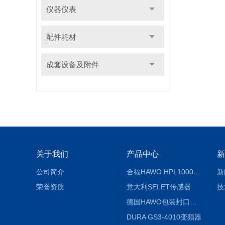
仪器仪表
配件耗材
成套设备及附件
关于我们
产品中心
新
公司简介
合福HAWO HPL1000AS封口机
新
荣誉资质
意大利SELET传感器
技
德国HAWO包装封口机HPL WSZ 400-TB
DURA GS3-4010变频器