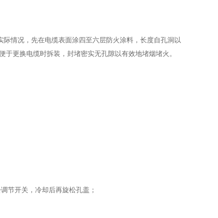
实际情况，先在电缆表面涂四至六层防火涂料，长度自孔洞以
并便于更换电缆时拆装，封堵密实无孔隙以有效地堵烟堵火。
松调节开关，冷却后再旋松孔盖；