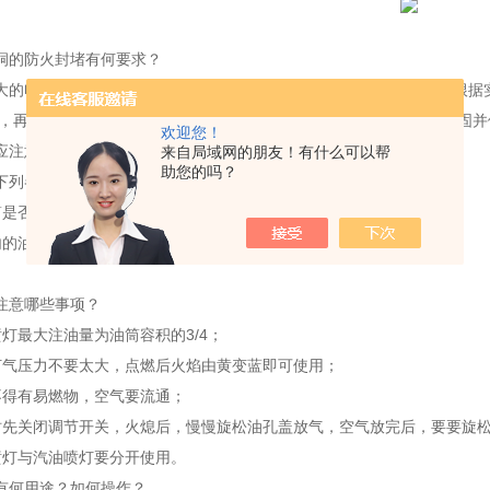
】
洞的防火封堵有何要求？
大的电缆贯穿孔洞，如电缆贯穿楼板处等，采用防火堵料封堵时，应根据
左右，再用耐火材料加工成具有一定强度的板托防火堵料，保证封堵后牢固
欢迎您！
应注意哪些检查？
来自局域网的朋友！有什么可以帮
助您的吗？
下列各项检查：
筒是否漏油或渗油，油桶及喷嘴处是否漏油、漏气；
内的油量是否超过油桶容量的3/4，加油的螺丝塞是否拧紧。
注意哪些事项？
喷灯最大注油量为油筒容积的3/4；
打气压力不要太大，点燃后火焰由黄变蓝即可使用；
不得有易燃物，空气要流通；
时先关闭调节开关，火熄后，慢慢旋松油孔盖放气，空气放完后，要要旋
喷灯与汽油喷灯要分开使用。
有何用途？如何操作？