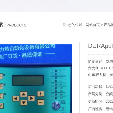
示
您的位置：
网站首页
>
产品
/ PRODUCTS
DURApu
简要描述：DURAp
意大利 SELET
山东赛力特主
备，分析仪器
访问次数：132
等。
所属分类：变频
更新时间：2025-
厂商性质：经销