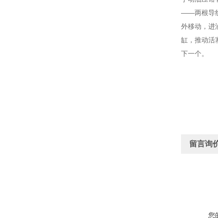
——两根导
外移动，进
缸，推动活
下一个。
留言询
您