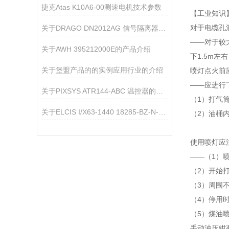
捷克Atas K10A6-00测速电机技术参数
【工业知识
对于电缆孔
关于DRAGO DN2012AG 信号隔离器的产品介绍
——对于较
关于AWH 395212000E的产品介绍
下1.5m
关于堡盟产品的的实例应用行业的介绍
喷灯点火前
——应进行
关于PIXSYS ATR144-ABC 温控器的产品介绍
（1）打气
关于ELCIS I/X63-1440 18285-BZ-N-VL-R-0.5茶品介绍
（2）油桶
使用喷灯应
——（1）
（2）开始
（3）周围
（4）停用
（5）煤油
手动油压钳