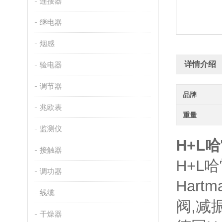
连接器
继电器
烟感
详情介绍
验电器
调节器
品牌
兆欧表
重量
监测仪
H+L
接触器
H+L
哈
调功器
Hart
线缆
阀,减
干燥器