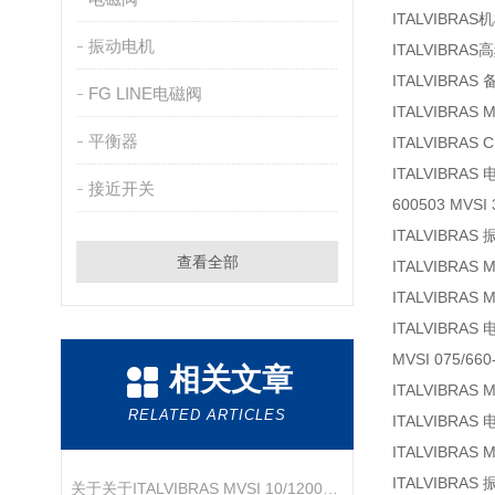
ITALVIBRA
振动电机
ITALVIBR
ITALVIBRAS 
FG LINE电磁阀
ITALVIBRAS M
平衡器
ITALVIBRAS C
ITALVIBRAS 
接近开关
600503 MVSI 
ITALVIBRAS 
查看全部
ITALVIBRAS 
ITALVIBRAS M
ITALVIBRAS 
MVSI 075/660
相关文章
ITALVIBRAS M
RELATED ARTICLES
ITALVIBRAS 
ITALVIBRAS M
ITALVIBRAS 
关于关于ITALVIBRAS MVSI 10/12000-S02振动电机的产品介绍