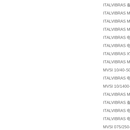
ITALVIBRAS 
ITALVIBRAS M
ITALVIBRAS M
ITALVIBRAS M
ITALVIBRAS 电
ITALVIBRAS 
ITALVIBRAS
ITALVIBRAS 
MVSI 10/40-S
ITALVIBRAS
MVSI 10/1400
ITALVIBRAS 
ITALVIBRAS 
ITALVIBRAS 
ITALVIBRAS 
MVSI 075/250