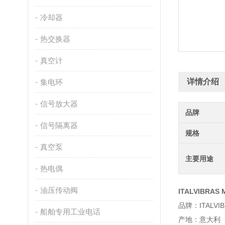
冷却器
热交换器
真空计
详情介绍
集电环
信号放大器
品牌
信号隔离器
规格
真空泵
主要用途
热电偶
油压传动阀
ITALVIBRAS 
品牌：ITALVIB
船舶专用工业电话
产地：意大利