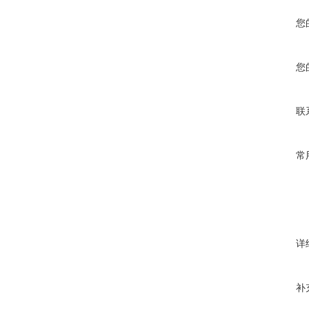
您
您
联
常
详
补