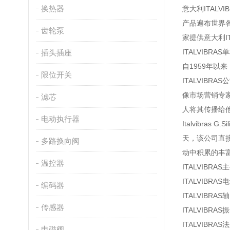
换热器
意大利ITALV
产品遍布世界各
齿轮泵
家提供意大利ITA
ITALVIBRA
插头插座
自1959年以
限位开关
ITALVIB
像市场营销专家
滤芯
人将其传播给他
电动执行器
Italvibr
天，该公司直
多路换向阀
动中积累的丰富经
温控器
ITALVIBRA
ITALVIBRA
编码器
ITALVIBR
传感器
ITALVIBRA
ITALVIBR
电磁阀