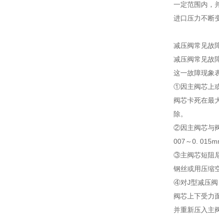
一定范围内，
进口压力不断
减压阀常见故
减压阀常见故
这一故障现象
①因主阀芯上
阀芯卡死在最
除。
②因主阀芯与
007～0. 
③主阀芯短阻
钢丝或用压缩
④对J型减压
阀芯上下受力
并重新压入主