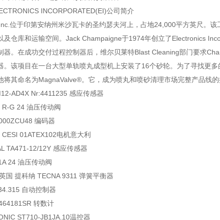
CTRONICS INCORPORATED(EI)公司简介
nics Inc.位于印第安纳州米沙瓦卡的圣约瑟夫河上，占地24,000平方英尺。
仓库和运输空间。Jack Champaigne于1974年创立了Electronics 
器。在成功交付过程控制器后，维尔贝莱特Blast Cleaning部门要求Ch
器。该项目在一台大型单轨喷丸成型机上安装了16个砂轮。为了寻找更多的营
将其命名为MagnaValve®。它，成为喷丸和喷砂清理市场完整产品线
-M12-AD4X Nr:4411235 感应传感器
-1 R-G 24 油压传动阀
H-1000ZCU48 编码器
2 CESI 01ATEX102电机意大利
L TA471-12/12Y 感应传感器
-1A 24 油压传动阀
国 提科纳 TECNA 9311 弹簧平衡器
1334.315 自动控制器
 0464181SR 转数计
ONIC ST710-JB1JA.10温控器