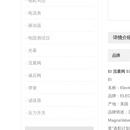
电机马达
电流表
驱动器
详情介
电阻测试仪
光幕
品牌
流量阀
EI 流量阀 57
减压阀
EI
弹簧
名称：Electro
品牌：ELECT
滤波器
产地：美国
品牌简述：美国
压力开关
MagnaV
奖"表彰计