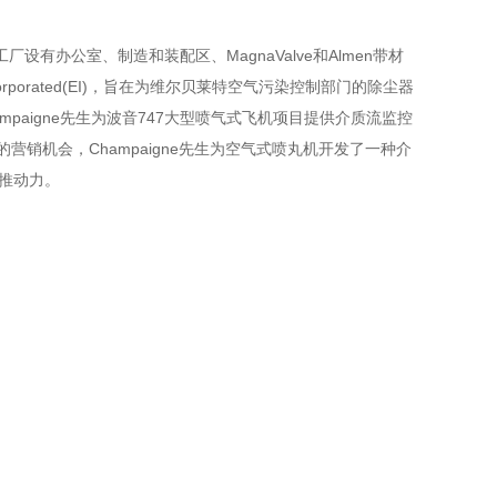
该工厂设有办公室、制造和装配区、MagnaValve和Almen带材
Incorporated(EI)，旨在为维尔贝莱特空气污染控制部门的除尘器
ampaigne先生为波音747大型喷气式飞机项目提供介质流监控
销机会，Champaigne先生为空气式喷丸机开发了一种介
的推动力。