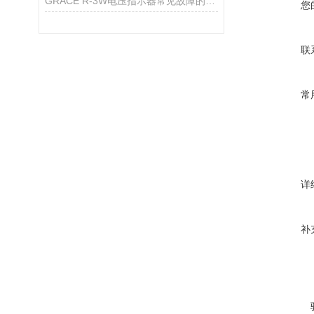
GRACE R-3W电压指示器常见故障的相应解决方法分享
您
联
常
详
补