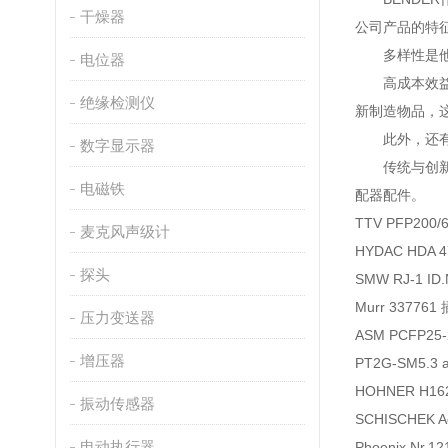
干燥器
公司产品的特
多样性是他们
电位器
高成本效益和
绝缘检测仪
新制造物品，这
此外，还有一
数字显示器
传统与创新相结
电磁铁
配器配件。
TTV PFP200
麦克风声级计
HYDAC HDA 
探头
SMW RJ-1 ID.
Murr 337761
压力变送器
ASM PCFP25
增压器
PT2G-SM5.
HOHNER H16
振动传感器
SCHISCHEK Ad
电动执行器
Phoenix Nr.1