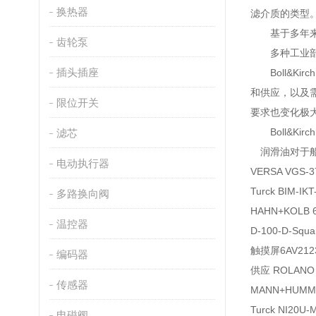
换热器
滤介质的类型
基于多年来系
齿轮泵
多种工业部
插头插座
Boll&Ki
和供应，以及
限位开关
要求也变化极
Boll&Ki
滤芯
润滑油对于船
电动执行器
VERSA VGS-
Turck BIM-I
多路换向阀
HAHN+KOLB 
温控器
D-100-D-
触摸屏6AV2123
编码器
供应 ROLANO
传感器
MANN+HUMME
Turck NI20U
电磁阀