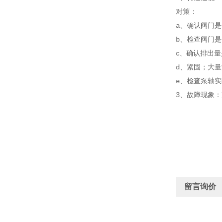
对策：
a、确认阀门
b、检查阀门
c、确认排出
d、紧固；大
e、检查泵轴
3、故障现象
留言询价