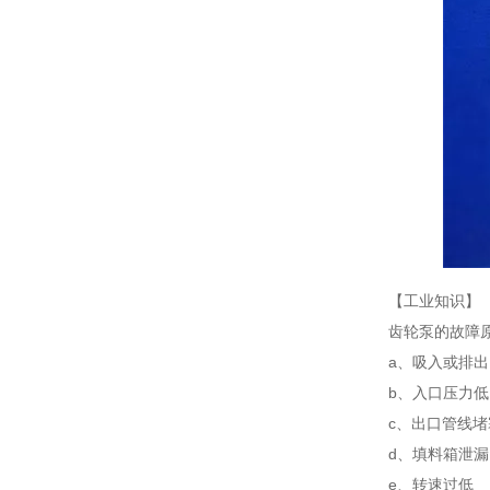
【工业知识】
齿轮泵的故障
a、吸入或排
b、入口压力低
c、出口管线堵
d、填料箱泄漏
e、转速过低