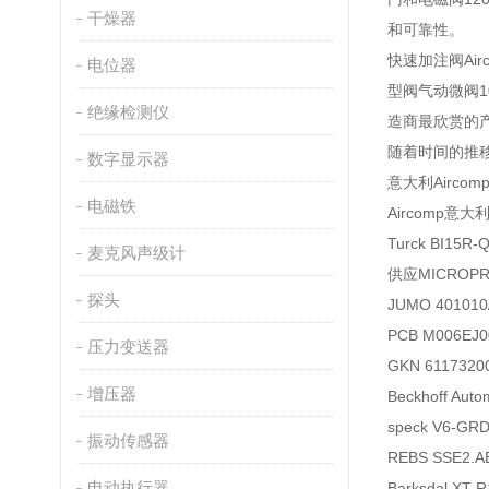
干燥器
和可靠性。
快速加注阀A
电位器
型阀气动微阀1
绝缘检测仪
造商最欣赏的
随着时间的推移
数字显示器
意大利Aircom
电磁铁
Aircomp意大
Turck BI15R
麦克风声级计
供应MICROPRE
探头
JUMO 401010
PCB M006EJ
压力变送器
GKN 6117320
增压器
Beckhoff Au
speck V6-GR
振动传感器
REBS SSE2.A
电动执行器
Barksdal XT