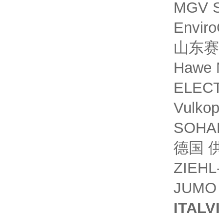
MGV S
Envir
山东赛力
Hawe
ELEC
Vulko
SOHA
德国 供
ZIEH
JUMO 
ITALV