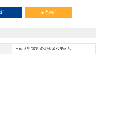
我们
留言询价
文体,纺织/印染,钢铁/金属,公安/司法