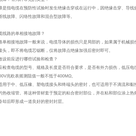
障是指电缆在预防性试验时发生绝缘击穿或在运行中，因绝缘击穿、导线
断线故障、闪络性故障和混合型故障等。
】
缆线路的单相接地故障？
路单相接地故障一般来说，电缆导体的损伤只是局部的，如果属于机械损
接头，即不将电缆芯锯断，仅将故障点绝缘加强后密封即可。
敷设前应进行哪些试验和检查？
应检查电缆的型号、规格及长度是否符合要求，是否有外力损伤，低压电缆用
00V兆欧表摇测阻值一般不抵于400MΩ。
适用于中、低压橡、塑电缆接头和终端头的密封，也可适用于不滴流和黏
的热收缩管。将这种管材套于预定的粘合密封部位，并在粘和部位涂上热
冷却后即形成一道良好的密封封层。