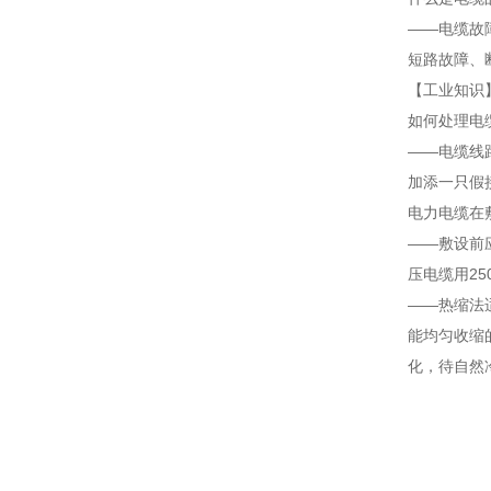
——电缆故
短路故障、
【工业知识
如何处理电
——电缆线
加添一只假
电力电缆在
——敷设前
压电缆用25
——热缩法
能均匀收缩
化，待自然