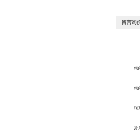
留言询
您
您
联
常