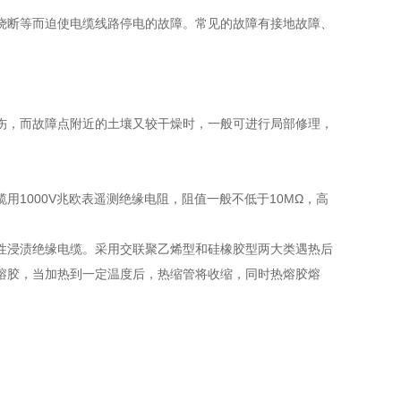
烧断等而迫使电缆线路停电的故障。常见的故障有接地故障、
伤，而故障点附近的土壤又较干燥时，一般可进行局部修理，
1000V兆欧表遥测绝缘电阻，阻值一般不低于10MΩ，高
性浸渍绝缘电缆。采用交联聚乙烯型和硅橡胶型两大类遇热后
熔胶，当加热到一定温度后，热缩管将收缩，同时热熔胶熔