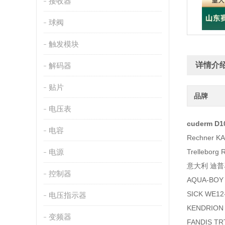
接收器
球阀
触发模块
详情介
解码器
贴片
品牌
电压表
cuderm D
电容
Rechner K
电源
Trellebor
意大利 迪普马 
控制器
AQUA-BO
SICK WE12
电压指示器
KENDRION
变频器
FANDIS TR