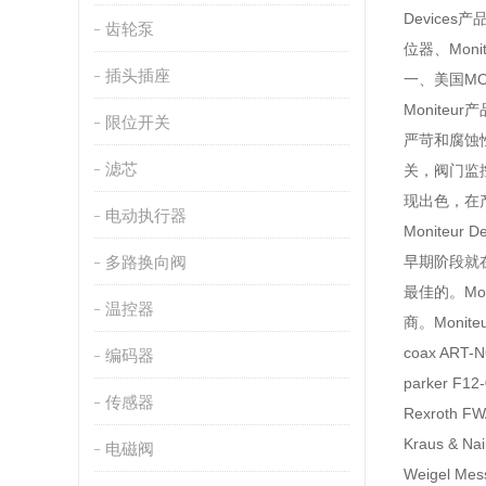
Device
齿轮泵
位器、Moni
插头插座
一、美国MON
Monit
限位开关
严苛和腐蚀
滤芯
关，阀门监
现出色，在
电动执行器
Monite
多路换向阀
早期阶段就
最佳的。Mo
温控器
商。Monite
coax ART
编码器
parker F1
传感器
Rexroth F
Kraus & N
电磁阀
Weigel Me