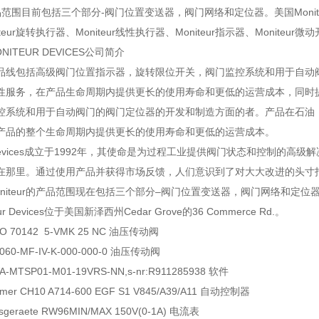
s产品范围目前包括三个部分-阀门位置变送器，阀门网络和定位器。美国Moniteu
teur旋转执行器、Moniteur线性执行器、Moniteur指示器、Moniteur微
ITEUR DEVICES公司简介
eur产品线包括高级阀门位置指示器，旋转限位开关，阀门监控系统和用于
性服务，在产品生命周期内提供更长的使用寿命和更低的运营成本，同时
控系统和用于自动阀门的阀门定位器的开发和制造方面的者。产品在石油
产品的整个生命周期内提供更长的使用寿命和更低的运营成本。
ur Devices成立于1992年，其使命是为过程工业提供阀门状态和控制的高级解
在那里。通过使用产品并获得市场反馈，人们意识到了对大大改进的头寸
niteur的产品范围现在包括三个部分–阀门位置变送器，阀门网络和定位器。Mon
ur Devices位于美国新泽西州Cedar Grove的36 Commerce Rd.。
-NO 70142 5-VMK 25 NC 油压传动阀
2-060-MF-IV-K-000-000-0 油压传动阀
WA-MTSP01-M01-19VRS-NN,s-nr:R911285938 软件
aimer CH10 A714-600 EGF S1 V845/A39/A11 自动控制器
ssgeraete RW96MIN/MAX 150V(0-1A) 电流表