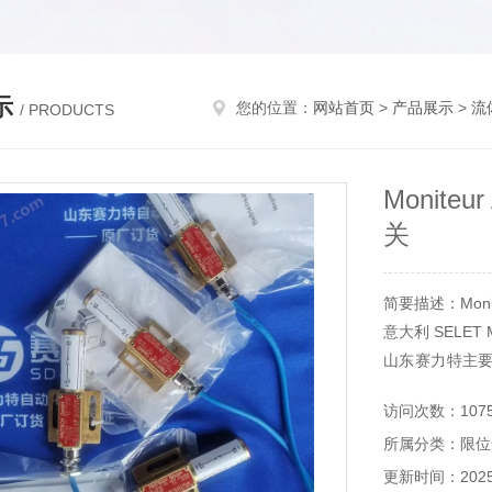
示
您的位置：
网站首页
>
产品展示
>
流
/ PRODUCTS
Moniteu
关
简要描述：Monite
意大利 SELET
山东赛力特主
备，分析仪器
访问次数：107
等。
所属分类：限位
更新时间：2025-