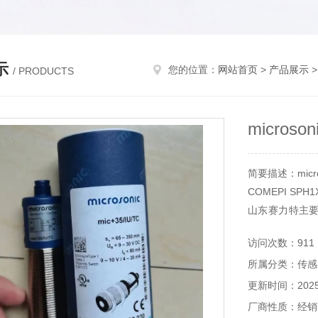
示
您的位置：
网站首页
>
产品展示
/ PRODUCTS
microso
简要描述：micro
COMEPI SPH
山东赛力特主
备，分析仪器
访问次数：911
等。
所属分类：传感
更新时间：2025-
厂商性质：经销