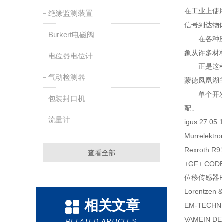
在工业上使
绝缘监测装置
信号到达物
Burkert电磁阀
在各种应用
象从许多材
电位器电位计
正是这种巨
气动检测器
蒙德凤凰湖
单个开发的
包装封口机
配。
流量计
igus 27.05
Murrelektr
Rexroth R
查看全部
+GF+ COD
位移传感器F5
Lorentzen 
相关文章
EM-TECHNI
VAMEIN DE
RELATED ARTICLES