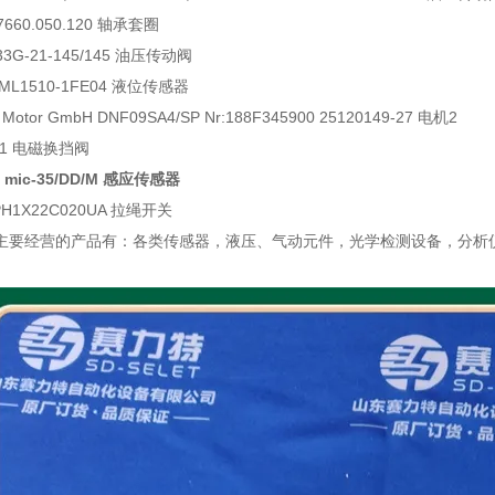
7660.050.120 轴承套圈
 33G-21-145/145 油压传动阀
7ML1510-1FE04 液位传感器
r Motor GmbH DNF09SA4/SP Nr:188F345900 25120149-27 电机2
191 电磁换挡阀
ic mic-35/DD/M 感应传感器
PH1X22C020UA 拉绳开关
主要经营的产品有：各类传感器，液压、气动元件，光学检测设备，分析