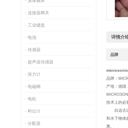
滚珠轴承
连接器网关
工业键盘
详情介
电池
传感器
品牌
超声波传感器
microson
张力计
品牌：MICR
电磁阀
产地：德国
MICRO
电机
技术上的必要
自远古以来
料位计
和水下物体
分配器
离。