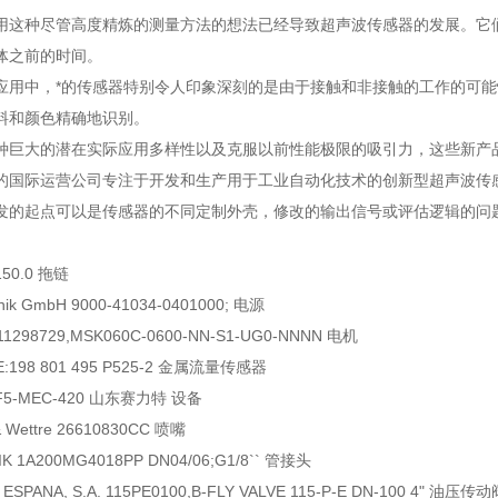
用这种尽管高度精炼的测量方法的想法已经导致超声波传感器的发展。它
体之前的时间。
中，*的传感器特别令人印象深刻的是由于接触和非接触的工作的可能性
料和颜色精确地识别。
大的潜在实际应用多样性以及克服以前性能极限的吸引力，这些新产品已
的国际运营公司专注于开发和生产用于工业自动化技术的创新型超声波传
起点可以是传感器的不同定制外壳，修改的输出信号或评估逻辑的问题
.150.0 拖链
onik GmbH 9000-41034-0401000; 电源
911298729,MSK060C-0600-NN-S1-UG0-NNNN 电机
E:198 801 495 P525-2 金属流量传感器
-MEC-420 山东赛力特 设备
& Wettre 26610830CC 喷嘴
K 1A200MG4018PP DN04/06;G1/8`` 管接头
 ESPANA, S.A. 115PE0100,B-FLY VALVE 115-P-E DN-100 4" 油压传