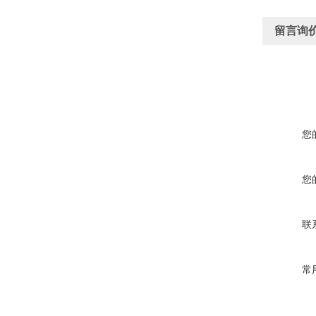
留言询
您
您
联
常