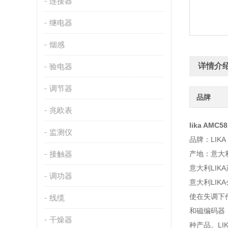
连接器
继电器
烟感
详情介
验电器
调节器
品牌
兆欧表
lika AMC5
监测仪
品牌：LIKA
接触器
产地：意大
意大利LIK
调功器
意大利LIK
使在失调下
线缆
和磁编码器
干燥器
种产品。L