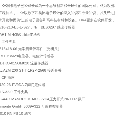
LIKA利卡电子已经成长成为一个思维创新和全球性的国际公司，成为欧
工程技术，LIKA以数字和类比电子设计的深入知识和专业知识，以及经过
求开发和提供*进的电子设备和高科技材料和设备。LIKA更多在软件开发
ES 516-213-E5-E-S27，Nr：BES0297 感应传感器
CART M-4/350 油压传动阀
43 工件夹具
ain 315418-06 光学测量仪零件（光栅尺）
 LM10/3M29电位器、电位计传感器
 HD1KO-015GM020 流量传感器
L AZM 200 ST-T-1P2P-2568 接近开关
M-CP 插座
420-23-PV9DA-Z阀门定位器
315-32-0 工件夹具
30-AAO MANOCOMB-IP65/2KA压力开关PINTER 原厂
nstrumente GmbH 5039A322 可编程控制器
23010 RN PS 10 滤芯