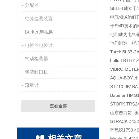
分配器
SELET成立
电气领域他们开
绝缘监测装置
于SMD技术
Burkert电磁阀
他们成为电气领
他们制造一样
电位器电位计
Turck BL67-
气动检测器
balluff BTL
VIBRO METER
包装封口机
AQUA-BOY
流量计
ST710-JB1B
Baumer HMG
STORK TRS2
查看全部
山东赛力货 美国 
STRACK Z43
环氧胶1750 40
相关文章
Mahle PI 42