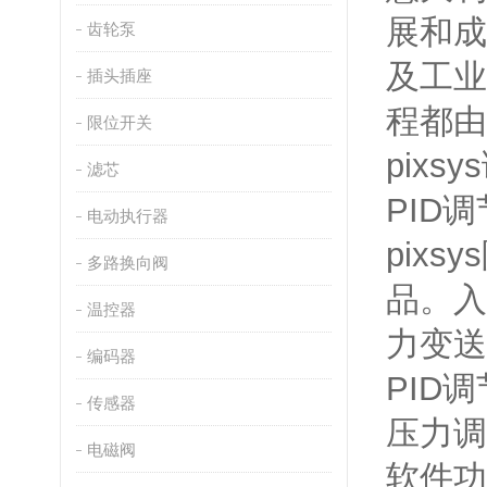
展和成
齿轮泵
及工业
插头插座
程都由
限位开关
pixs
滤芯
PID
电动执行器
pix
多路换向阀
品。入
温控器
力变送
编码器
PID
传感器
压力调
电磁阀
软件功