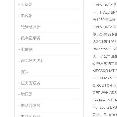
干燥器
ITALVIBRA
一、ITALVIB
电位器
自1959年以
绝缘检测仪
ITALVIB
像市场营销专家
数字显示器
人将其传播给
Italvibr
电磁铁
天，该公司直
麦克风声级计
动中积累的丰富经
MESSKO MT
探头
STEELMAN En
压力变送器
CIRCUTOR 互
GERWAH ADS
增压器
Euchner MG
振动传感器
Honsberg E
ComatRelec
电动执行器