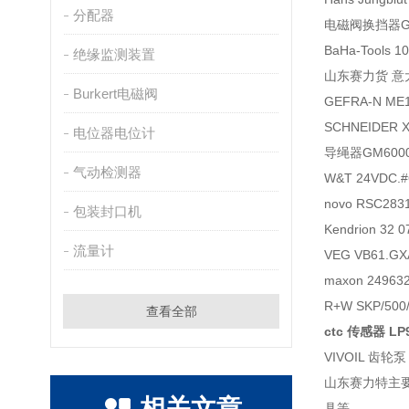
分配器
电磁阀换挡器GE506
BaHa-Tools 
绝缘监测装置
山东赛力货 意大利
Burkert电磁阀
GEFRA-N ME
SCHNEIDER
电位器电位计
导绳器GM6000.2
气动检测器
W&T 24VDC.
novo RSC28
包装封口机
Kendrion 32
流量计
VEG VB61.G
maxon 249
R+W SKP/50
查看全部
ctc 传感器 LP9
VIVOIL 齿轮泵 
山东赛力特主
相关文章
具等。