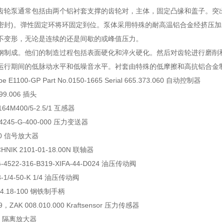
齿轮泵通常包括由两个铝衬套支撑的齿轮对，主体，固定凸缘和盖子。突
密封)。弹性固定环将环固定到位。泵体采用特殊的耐高温铝合金经挤压加
不变形，无论是连续的还是间歇的或峰值压力。
钢制成。他们的制造过程包括表面硬化和淬火硬化。然后对齿轮进行磨削
运行期间的低脉动水平和低噪音水平。衬套由特殊的低摩擦和高抗铝合金
pe E1100-GP Part No.0150-1665 Serial 665.373.060 自动控制器
999.006 插头
64M400/5-2.5/1 互感器
A 4245-G-400-000 压力变送器
30 信号放大器
HNIK 2101-01-18.00N 联轴器
-4522-316-B319-XIFA-44-D024 油压传动阀
3-1/4-50-K 1/4 油压传动阀
214.18-100 钢铁制手柄
9，ZAK 008.010.000 Kraftsensor 压力传感器
81 隔离放大器