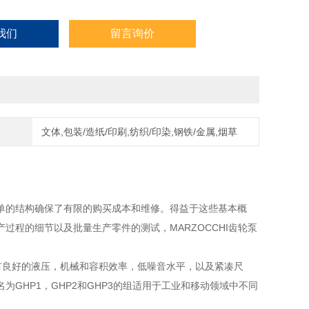
我们
留言询价
文体,包装/造纸/印刷,纺织/印染,钢铁/金属,烟草
单的结构确保了有限的购买成本和维修。得益于这些基本概
程的细节以及批量生产零件的测试，MARZOCCHI齿轮泵
具有良好的液压，机械和容积效率，低噪音水平，以及紧凑尺
中名为GHP1，GHP2和GHP3的组适用于工业和移动领域中不同