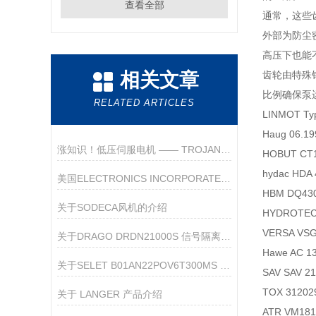
查看全部
通常，这些
外部为防尘
高压下也能
相关文章
齿轮由特殊
比例确保泵
RELATED ARTICLES
LINMOT Ty
Haug 06.1
涨知识！低压伺服电机 —— TROJAN TYPE J TJ-678T 真空泵
HOBUT CT1
hydac HD
美国ELECTRONICS INCORPORATED(EI)MFD-P1传感器
HBM DQ4
关于SODECA风机的介绍
HYDROTEC
VERSA VSG
关于DRAGO DRDN21000S 信号隔离器的产品介绍
Hawe AC 1
关于SELET B01AN22POV6T300MS 接近传感器的产品介绍
SAV SAV 
TOX 31202
关于 LANGER 产品介绍
ATR VM1