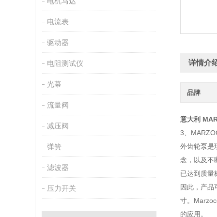
电机马达
电流表
驱动器
详情介
电阻测试仪
光幕
品牌
流量阀
意大利
MAR
减压阀
3、MARZO
弹簧
外齿轮泵是
念，以及不
滤波器
已达到质量
因此，产品
压力开关
寸。Marz
的应用。