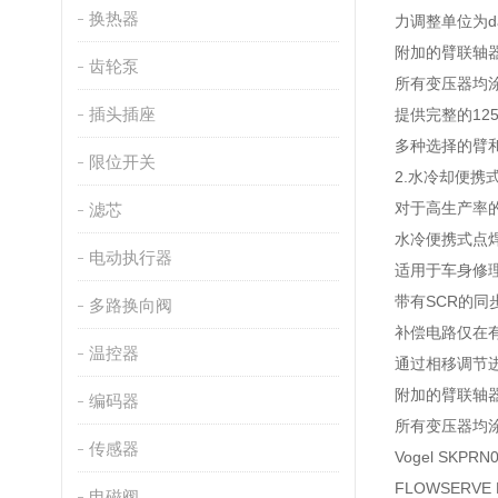
换热器
力调整单位为d
附加的臂联轴
齿轮泵
所有变压器均涂
插头插座
提供完整的12
多种选择的臂
限位开关
2.水冷却便携式点
对于高生产率
滤芯
水冷便携式点焊枪
电动执行器
适用于车身修
带有SCR的同
多路换向阀
补偿电路仅在
温控器
通过相移调节
附加的臂联轴
编码器
所有变压器均涂
传感器
Vogel SKPRN
FLOWSERVE
电磁阀