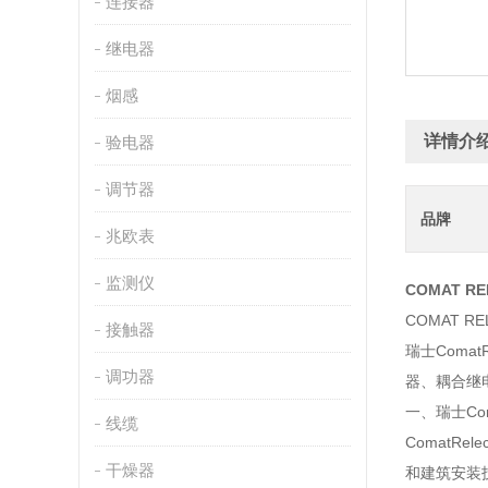
连接器
继电器
烟感
详情介
验电器
调节器
品牌
兆欧表
监测仪
COMAT RE
COMAT RE
接触器
瑞士Coma
调功器
器、耦合继
一、瑞士Com
线缆
ComatR
干燥器
和建筑安装