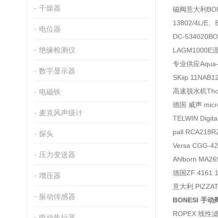
干燥器
磁阀意大利BONE
13802/4L/
电位器
DC-534020BO
绝缘检测仪
LAGM1000E
专业供应Aqua-
数字显示器
SKiip 11NAB
高速脱水机Thoma
电磁铁
德国 威声 micr
麦克风声级计
TELWIN Digit
pall RCA218R
探头
Versa CGG-4
压力变送器
Ahlborn MA
德国ZF 4161.
增压器
意大利 PIZZAT
振动传感器
BONESI 手动阀
ROPEX 线性滤
电动执行器