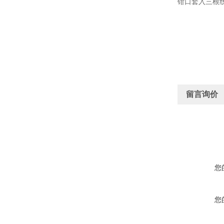
钳口套入三根
留言询价
您
您