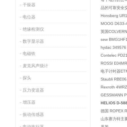
干燥器
品的可靠安全
Honsberg U
电位器
MOOG D633
绝缘检测仪
英国COLVERN
sew BMG1HF
数字显示器
hydac 34957
电磁铁
Contelec PD
ROSSI E04MR3
麦克风声级计
电子计时器ETM-I
探头
Staubli RBE0
Rexroth 4WR
压力变送器
GESSMANN P
增压器
HELIOS D-5
德国 ROPEX R
振动传感器
山东赛力特主
电动执行器
具等。