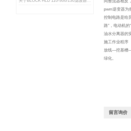
关于BLOCK HLD 110-500/130滤波器的产品介绍
同整流器相反
pwm逆变器
控制电路是给
路"，电动机的
油水分离器的
施工作业程序
放线—挖基槽
绿化。
留言询价