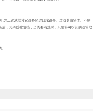
位阀 ,方工过滤器其它设备的进口端设备。过滤器由筒体、不锈
筒后，其杂质被阻挡，当需要清洗时，只要将可拆卸的滤筒取
类。