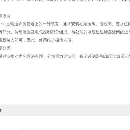
】
作原理
ilter）是输送介质管道上的一种装置，通常安装在减压阀、泄压阀、定水
污部分、传动装置及电气控制部分组成。待处理的水经过过滤器滤网的滤
重新装入即可，因此，使用维护极为方便。
要分类
得过滤推动力的方法不同，分为重力过滤器、真空过滤器和加压过滤器三
价