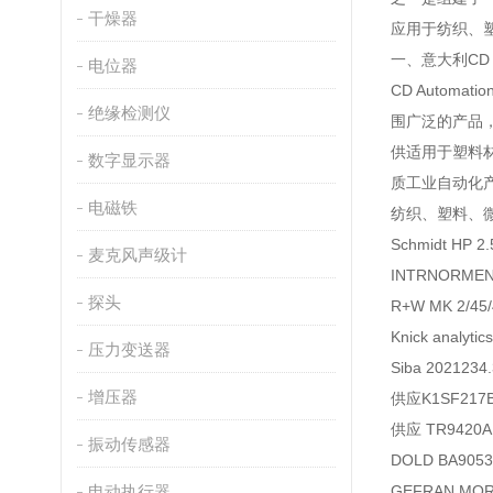
干燥器
应用于纺织、
一、意大利CD 
电位器
CD Auto
绝缘检测仪
围广泛的产品，例
供适用于塑料材料
数字显示器
质工业自动化
电磁铁
纺织、塑料、
Schmidt HP 
麦克风声级计
INTRNORMEN A
探头
R+W MK 2/45
Knick analy
压力变送器
Siba 20212
增压器
供应K1SF21
供应 TR9420
振动传感器
DOLD BA9053
电动执行器
GEFRAN MO