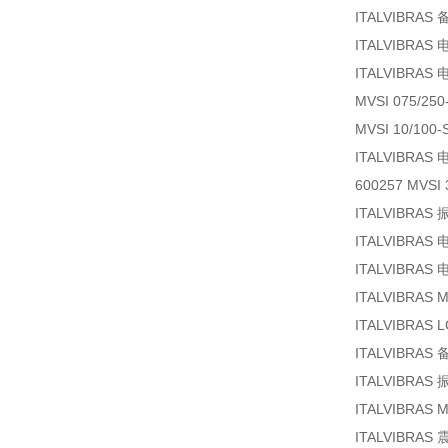
ITALVIBRAS 
ITALVIBRAS 
ITALVIBRAS 
MVSI 075/250
MVSI 10/100-
ITALVIBRAS 电
600257 MVSI 
ITALVIBRAS 
ITALVIBRAS 
ITALVIBRAS 
ITALVIBRAS M
ITALVIBRAS L
ITALVIBRAS 
ITALVIBRAS 
ITALVIBRAS 
ITALVIBRAS 