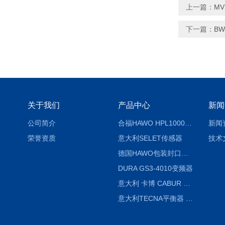
上一篇：
MV
下一篇：
BW
关于我们
产品中心
新闻
公司简介
合福HAWO HPL1000AS封口机
新闻
荣誉资质
意大利SELET传感器
技术
德国HAWO包装封口机HPL WSZ 400-TB
DURA GS3-4010变频器
意大利 卡博 CABUR XCSG500C 开关电源
意大利TECNA平衡器 7902 220V