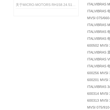
ITALVIBRAS M
关于MICRO‑MOTORS RH158.24.510 直流行星减速电机的产品介绍
ITALVIBRAS 
MVSI 075/660
ITALVIBRAS M
ITALVIBRAS 
ITALVIBRAS 电
600502 MVSI 
ITALVIBRAS
ITALVIBRAS 
ITALVIBRAS 
600256 MVSI 
600201 MVSI 
ITALVIBRAS 3
600314 MVSI 
600313 MVSI 
MVSI 075/910