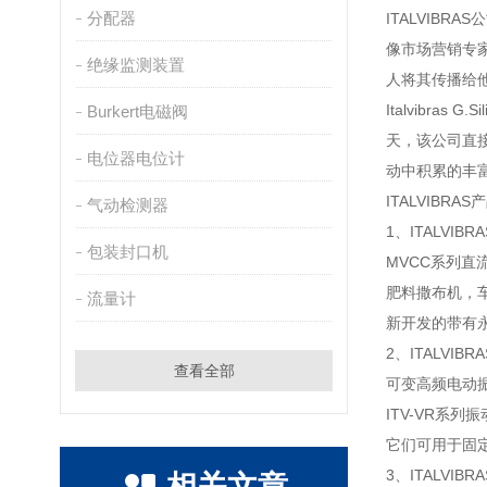
分配器
ITALVIB
像市场营销专家
绝缘监测装置
人将其传播给他
Italvibr
Burkert电磁阀
天，该公司直
电位器电位计
动中积累的丰富经
ITALVIBRA
气动检测器
1、ITALVI
包装封口机
MVCC系列
肥料撒布机，
流量计
新开发的带有
2、ITALVI
查看全部
可变高频电动
ITV-VR系列振
它们可用于固定
3、ITALVI
相关文章