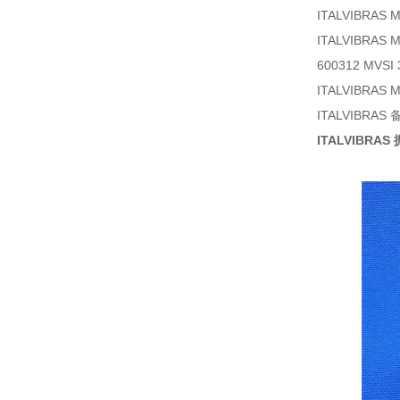
ITALVIBRAS M
ITALVIBRAS M
600312 MVSI 
ITALVIBRAS M
ITALVIBRAS 
ITALVIBRAS 