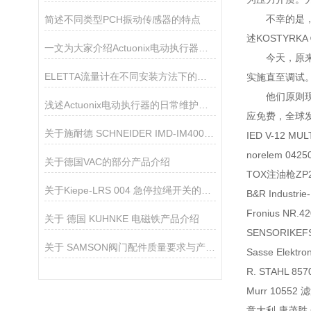
不幸的是，一
简述不同类型PCH振动传感器的特点
述KOSTYRKA 
一文为大家介绍Actuonix电动执行器的主要组成部分
今天，原来有K
ELETTA流量计在不同安装方法下的接地介绍
实施直至调试
他们原则现在
浅述Actuonix电动执行器的日常维护方法
应免费，全球
关于施耐德 SCHNEIDER IMD-IM400绝缘监测装置的产品介绍
IED V-12 MU
norelem 042
关于德国VAC的部分产品介绍
TOX注油枪ZP2
关于Kiepe‑LRS 004 急停拉绳开关的产品介绍
B&R Industri
Fronius NR.
关于 德国 KUHNKE 电磁铁产品介绍
SENSORIKEFS
关于 SAMSON阀门配件质量要求与产品亮点
Sasse Elekt
R. STAHL 857
Murr 10552
意大利 康茂胜 C