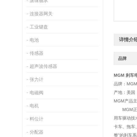
滚珠轴承
连接器网关
工业键盘
详情介
电池
传感器
品牌
超声波传感器
MGM 刹车电
张力计
品牌：MG
电磁阀
产地：美国
MGM产品
电机
MGM正式
用车驱动技
料位计
卡车、拖车
分配器
整"的刹车