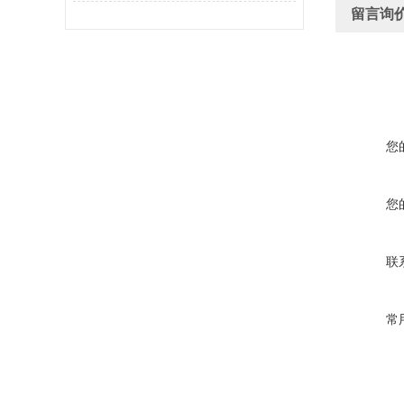
留言询
您
您
联
常