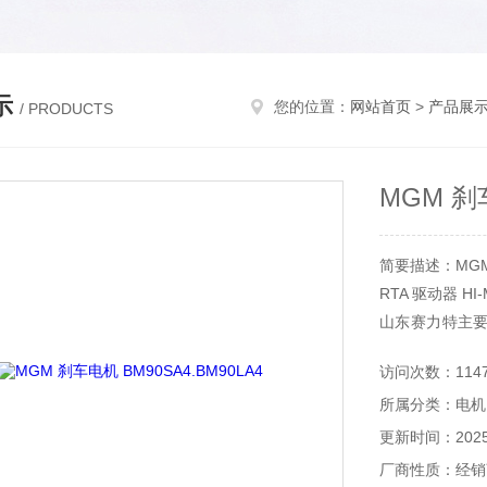
示
您的位置：
网站首页
>
产品展
/ PRODUCTS
MGM 刹车
简要描述：MGM 
RTA 驱动器 HI-
山东赛力特主
备，分析仪器
访问次数：114
等。
所属分类：电机
更新时间：2025-
厂商性质：经销