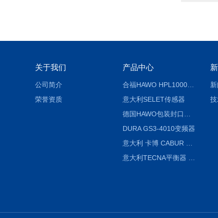
关于我们
产品中心
新
公司简介
合福HAWO HPL1000AS封口机
新
荣誉资质
意大利SELET传感器
技
德国HAWO包装封口机HPL WSZ 400-TB
DURA GS3-4010变频器
意大利 卡博 CABUR XCSG500C 开关电源
意大利TECNA平衡器 7902 220V