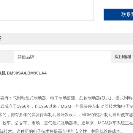
联系
绍
其他品牌
应用领域
机 BM90SA4.BM90LA4
M
主要有：气制动盘式制动器、电子制动监测、凸轮制动器(鼓式)、楔式制动
成立于1956年，自1956以来，MGM一的弹簧停车制动器技术和电子
术的，拥有多年的弹簧停车制动器研发设计，MGM的这种制动器即使在恶
、校车、公交车、市场，空气盘式驱动器等。近年来，MGM刹车系统正在
系统技术。这种新的电子技术将提高车辆的安全性，并降低维修成本。