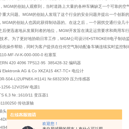
，MGM的创始人观察到，当时道路上大量的各种车辆缺乏一个可靠的空
个重大问题。MGM的创始人发现了这个行业的安全问题并提出一个创新
，MGM的创始人也因此获得制动器的。在这之后，一个困扰交通行业几十
之后便迅速地从发展到者的地位，MGM开发旨在满足运营要求和商用车
的技术。为了更好地协助日常工作，MGM公司设计E•STROKE®电子
系统操作帮助，同时为客户提供在任何空气制动配备车辆连续实时监控制
-110-MF-IV-K-000-000-0 柱塞泵
n ERN 420 4096 7PS12-95 385428-32 编码器
Elektronik AG & Co XKZA15 4K7-TC+ 电位计
00R-504-LI2UPN8X-H1141 Nr.6832309 压力传感器
-1256-12V/25W 电源1
TS 6,3 Nr.:1610/11 变压器1
081100250 传动滚轴
 插头
0-4DI-24VDC-P 总线模块
欢迎您！
9949491 金属磨床用气弹簧
来自局域网的朋友！有什么可以帮