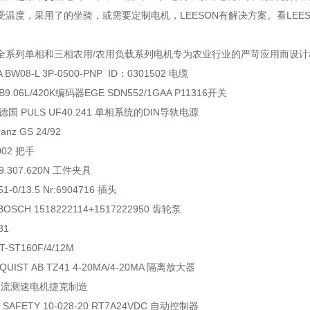
受温度，采用了的坐骑，或需要定制电机，LEESON有解决方案。看LE
N的全系列单相和三相农用/农用负载系列电机专为农业行业的严苛应用而设
 BW08-L 3P-0500-PNP ID：0301502 电缆
TB9.06L/420K编码器EGE SDN552/1GAA P11316开关
国 PULS UF40.241 单相系统的DIN导轨电源
anz GS 24/92
002 把手
29.307.620N 工件夹具
51-0/13.5 Nr:6904716 插头
BOSCH 1518222114+1517222950 齿轮泵
31
-ST160F/4/12M
LQUIST AB TZ41 4-20MA/4-20MA 隔离放大器
00直流测速电机捷克制造
B SAFETY 10-028-20 RT7A24VDC 自动控制器