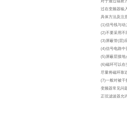
对于通过辐射
过在变频器输
具体方法及注
(1)信号线与
(2)不要采用
(3)屏蔽管(
(4)信号电路
(5)屏蔽层接
(6)磁环可
尽量将磁环靠
(7)一般对被
变频器常见问
正弦滤波器允