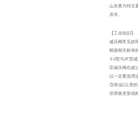
山东赛力特主
具等。
【工业知识】
减压阀常见故
根据相关标准的
①J型与JF
②减压阀在超
以一定要选用
③泄油口L受
④弹簧变形或