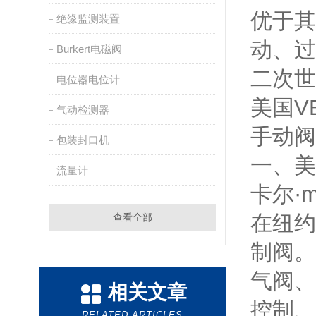
优于其
绝缘监测装置
动、过
Burkert电磁阀
二次世
电位器电位计
美国V
气动检测器
手动阀
包装封口机
一、美
流量计
卡尔·m
在纽约
查看全部
制阀。
气阀、
相关文章
控制、
RELATED ARTICLES