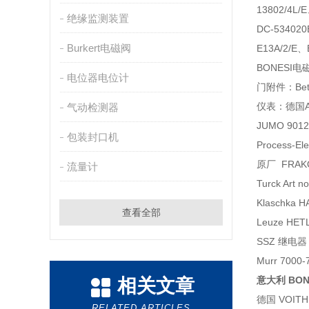
13802/4L
绝缘监测装置
DC-53402
Burkert电磁阀
E13A/2/E
BONESI电
电位器电位计
门附件：Bet
仪表：德国AM
气动检测器
JUMO 9012
包装封口机
Process-El
原厂 FRAKO 
流量计
Turck Art 
Klaschka 
查看全部
Leuze HET
SSZ 继电器 
Murr 7000
意大利 BON
相关文章
德国 VOITH
RELATED ARTICLES