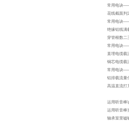
常用电诀—
花线截面判
常用电诀—
绝缘铝线满
穿管根数二
常用电诀—
直埋电缆载
铜芯电缆载
常用电诀—
铝排载流量
高温直流打
运用听音棒
运用听音棒
轴承室里嘘