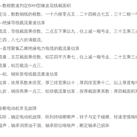
—数根数速判定BXH型橡皮花线截面积
定法，数数铜线的根数。一十六根零点五，二十四根点七五，三十二根一
—绝缘导线载流量速估算
载流，导线截面乘倍数。二点五下乘以九，往上减一顺号走。三十五乘三
三四，八七六折满载流。
—直埋聚氯乙烯绝缘电力电缆的载流量估算
流量，主芯截面乘倍数。铝芯四平方乘七，往上减一顺号走。二十五乘三
流量，铝芯载流一点三。
—铝、铜矩形母线载流量速估算
估算，依厚系数来排宽。厚三排宽乘以十，厚四排宽乘十二。以上厚度每
九折，铜排再乘一点三。铝排载流量估算，按厚截面乘系数：厚四截面积
诊断电动机常见故障
实听，确定电动机故障。听到持续嚓嚓声，转子与定子碰擦。转速变慢嗡
嘘声，轴承润滑油干涸。轴承部位咯咯声，断定轴承已损坏