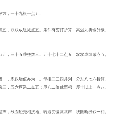
平方，一十九根一点五。
点五，双双成组减点五。条件有变打折算，高温九折铜升级。
点五，三十五乘整数三。五十七十二点五，双双成组减点五。
增一，系数增值亦为一。母排二三四并列，分别八七六折算。
乘三，五六厚乘二点五；厚八二倍截面积，厚十以上一点八。
嗡声，线圈碰壳相接地。转速变慢吭吭声，线圈断线缺一相。