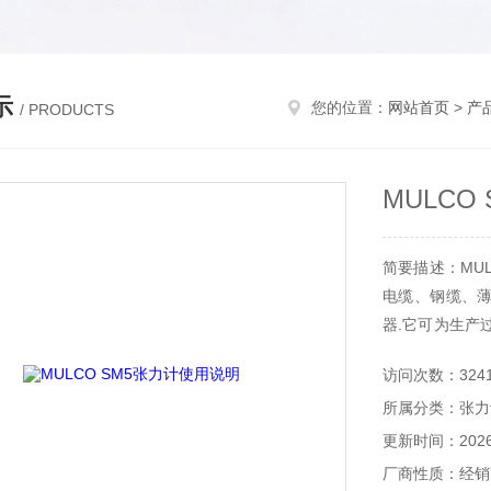
示
您的位置：
网站首页
>
产
/ PRODUCTS
MULCO
简要描述：MU
电缆、钢缆、
器.它可为生产
达到要求的值,M
访问次数：324
GRACE R-3W-
所属分类：张力
更新时间：2026-
厂商性质：经销