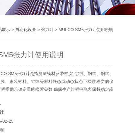
品展示
>
自动化设备
>
张力计
> MULCO SM5张力计使用说明
 SM5张力计使用说明
LCO SM5张力计是指测量线材及带材,如:纱线、钢丝、铜丝、
薄膜、束装材料、铝箔等材料静态或动态状态下松紧程度的仪
过程提供准确定量的松紧参数,确保生产过程中张力保持稳定或
ULCO SM5张力计使用说明
1
L
计
02-25
商