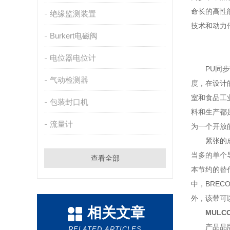
命长的高性
绝缘监测装置
技术和动力
Burkert电磁阀
电位器电位计
PU同步带
气动检测器
度，在设计的
室和食品工业
包装封口机
料和生产都是
流量计
为一个开放的
紧张的成员
当多的单个
查看全部
本节约的替
中，BREC
外，该带可
相关文章
MULC
产品品牌：
RELATED ARTICLES