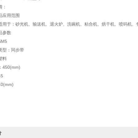
情：
应用范围
于：砂光机、输送机、退火炉、洗碗机、粘合机、烘干机、喷码机、
参数
M5
型：同步带
塑料
50(mm)
5
(mm)
价