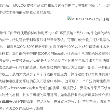
能产品。 MULCO 皮带产品宽度和长度选择范围广，交货时间短，*，已建
传动技术领域的定制驱动器的发展。
保证由于所使用的材料和耐磨的PU和高强度钢帘线张力构件之间的粘结
皮带，特别适合于制造双和外部牙齿系统。可用PU化合物广泛让孔蒂Sync
。-耐温从30°C+80°C根据应用(在温度低于10°C以上+50°请请求技
硅胶。高性能的平带BRECOF和FBrecoflex适合线性与绕组函数和
长带；平皮带Brecoflex的是无尽的长度与不间断的全长度张力产生的
总是平行排列的边缘。所有受拉构件均假定为负载的一部分。平带配有高
导线上，从而大大减少了单个导线的弯曲应力，并导致整体张力构件的更
代链和电缆张力系统的嵌入式硬穿PU材料。这开辟了一个广泛的可能应
O和平皮带Brecoflex站出来为他们的质量。根据要求，受拉构件采用不
以制造的材料，扩大了可能的应用范围，如食品行业或与轻度腐蚀性介质
O SM5张力计使用说明
，产品名称：声波式皮带张力计 产品产地：德国 
MULCO 产品型号：SM5