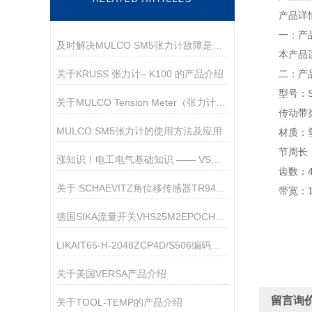
产品详
一：产品
及时解决MULCO SM5张力计故障是是确保测量可靠性的核心
本产品适用
关于KRUSS 张力计– K100 的产品介绍
二：产品
型号：S
关于MULCO Tension Meter（张力计） sm5的介绍
传动带类
MULCO SM5张力计的使用方法及应用
材质：
节周长：4
涨知识！电工电气基础知识 —— VSM-1马牌测量初始张力仪
齿数：4
关于 SCHAEVITZ角位移传感器TR9420A-90-A-ZH
带宽：10
德国SIKA流量开关VHS25M2EPOCH09的产品介绍
LIKAIT65-H-2048ZCP4D/S506编码器技术参数
关于美国VERSA产品介绍
留言询
关于TOOL-TEMP的产品介绍