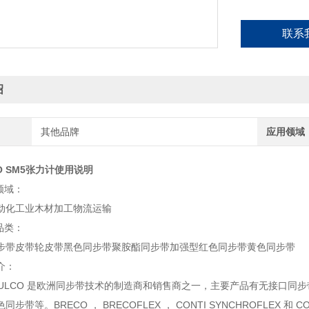
联系
绍
其他品牌
应用领域
O SM5张力计使用说明
领域：
化工业木材加工物流运输
品类：
皮带轮皮带黑色同步带聚胺酯同步带加强型红色同步带黄色同步带
介：
LCO 是欧洲同步带技术的制造商和销售商之一，主要产品有无接口同
步带等。BRECO ， BRECOFLEX ， CONTI SYNCHROFLEX 和