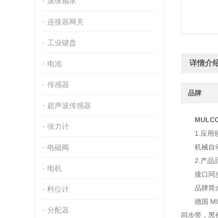
滚珠轴承
连接器网关
工业键盘
详情介
电池
传感器
品牌
超声波传感器
MULC
张力计
1.应用
电磁阀
机械自动
2.产品
电机
接口同步带
品牌简
料位计
德国 MU
分配器
同步带，黑色同